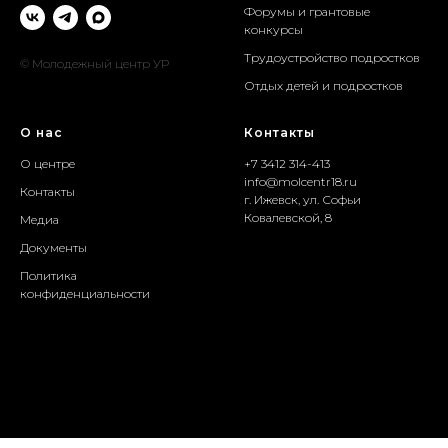
Форумы и грантовые
конкурсы
Трудоустройство подростков
© Молодежный центр УР
Отдых детей и подростков
О нас
Контакты
О центре
+7 3412 314-413
info@molcentr18.ru
Контакты
г. Ижевск, ул. Софьи
Ковалевской, 8
Медиа
Документы
Политика
конфиденциальности