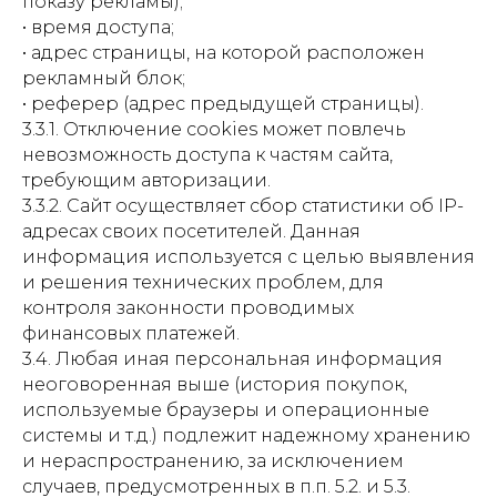
показу рекламы);
• время доступа;
• адрес страницы, на которой расположен
рекламный блок;
• реферер (адрес предыдущей страницы).
3.3.1. Отключение cookies может повлечь
невозможность доступа к частям сайта,
требующим авторизации.
3.3.2. Сайт осуществляет сбор статистики об IP-
адресах своих посетителей. Данная
информация используется с целью выявления
и решения технических проблем, для
контроля законности проводимых
финансовых платежей.
3.4. Любая иная персональная информация
неоговоренная выше (история покупок,
используемые браузеры и операционные
системы и т.д.) подлежит надежному хранению
и нераспространению, за исключением
случаев, предусмотренных в п.п. 5.2. и 5.3.