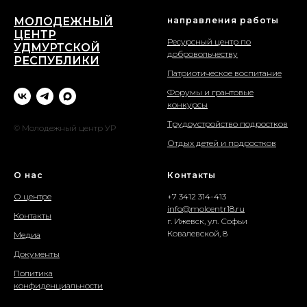
МОЛОДЕЖНЫЙ
направления работы
ЦЕНТР
Ресурсный центр по
УДМУРТСКОЙ
добровольчеству
РЕСПУБЛИКИ
Патриотическое воспитание
Форумы и грантовые
конкурсы
Трудоустройство подростков
© Молодежный центр УР
Отдых детей и подростков
О нас
Контакты
О центре
+7 3412 314-413
info@molcentr18.ru
Контакты
г. Ижевск, ул. Софьи
Ковалевской, 8
Медиа
Документы
Политика
конфиденциальности