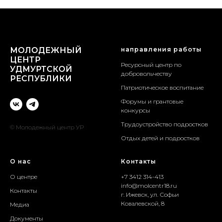
МОЛОДЕЖНЫЙ
направления работы
ЦЕНТР
Ресурсный центр по
УДМУРТСКОЙ
добровольчеству
РЕСПУБЛИКИ
Патриотическое воспитание
Форумы и грантовые
конкурсы
Трудоустройство подростков
© Молодежный центр УР
Отдых детей и подростков
О нас
Контакты
О центре
+7 3412 314-413
info@molcentr18.ru
Контакты
г. Ижевск, ул. Софьи
Ковалевской, 8
Медиа
Документы